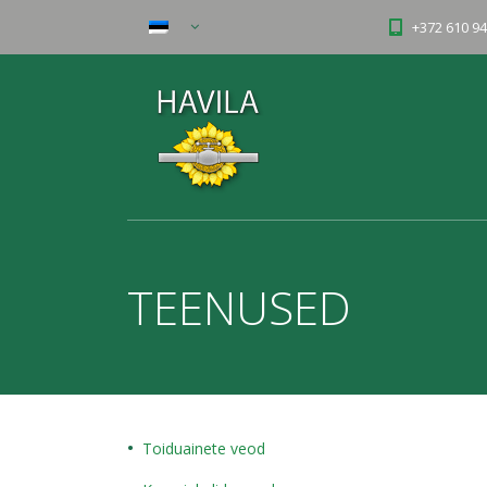
+372 610 94
TEENUSED
Toiduainete veod