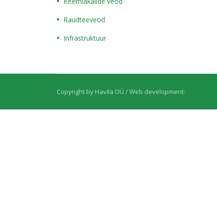
Keemiakalide veod
Raudteeveod
Infrastruktuur
Copyright by Havila OÜ / Web development:
EnterNet.